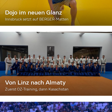
Dojo im neuen Glanz
Innsbruck setzt auf BERGER-Matten
Von Linz nach Almaty
Zuerst OZ-Training, dann Kasachstan