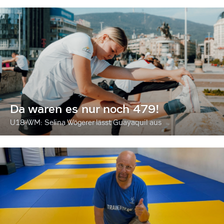
Da waren es nur noch 479!
U18-WM: Selina Wögerer lässt Guayaquil aus