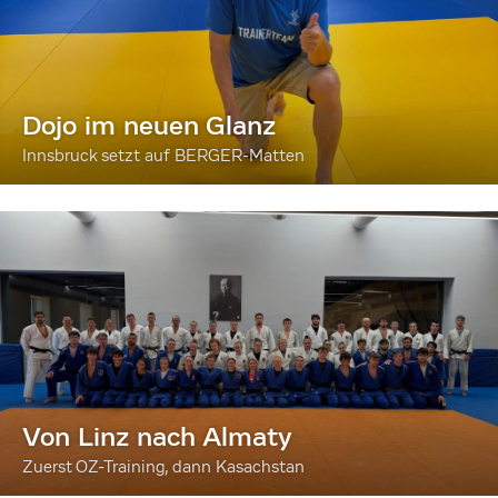
Dojo im neuen Glanz
Innsbruck setzt auf BERGER-Matten
Von Linz nach Almaty
Zuerst OZ-Training, dann Kasachstan