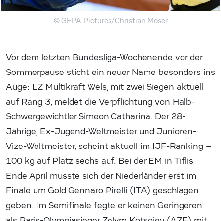
© GEPA Pictures/Christian Moser
Vor dem letzten Bundesliga-Wochenende vor der
Sommerpause sticht ein neuer Name besonders ins
Auge: LZ Multikraft Wels, mit zwei Siegen aktuell
auf Rang 3, meldet die Verpflichtung von Halb-
Schwergewichtler Simeon Catharina. Der 28-
Jährige, Ex-Jugend-Weltmeister und Junioren-
Vize-Weltmeister, scheint aktuell im IJF-Ranking –
100 kg auf Platz sechs auf. Bei der EM in Tiflis
Ende April musste sich der Niederländer erst im
Finale um Gold Gennaro Pirelli (ITA) geschlagen
geben. Im Semifinale fegte er keinen Geringeren
als Paris-Olympiasieger Zelym Kotsoiev (AZE) mit