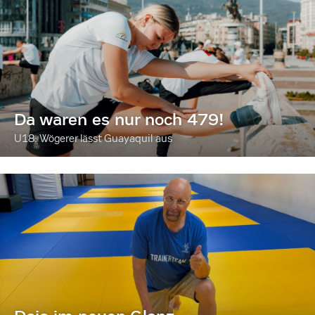
Da waren es nur noch 479!
U18: Wögerer lässt Guayaquil aus