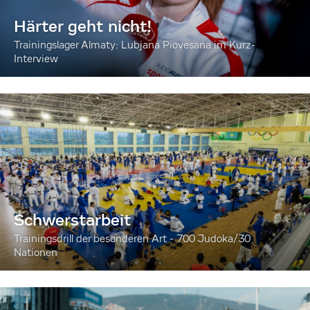
Härter geht nicht!
Trainingslager Almaty: Lubjana Piovesana im Kurz-
Interview
Schwerstarbeit
Trainingsdrill der besonderen Art - 700 Judoka/30
Nationen