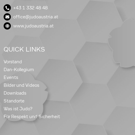
+43 1 332 48 48
office@judoaustria.at
www.judoaustria.at
QUICK LINKS
Vorstand
Dan-Kollegium
Events
Bilder und Videos
Downloads
Standorte
Was ist Judo?
Für Respekt und Sicherheit