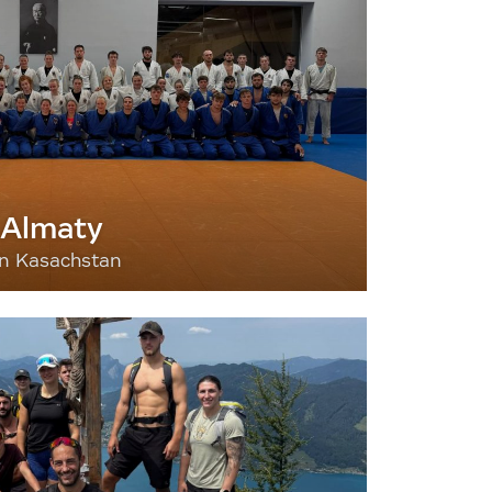
 Almaty
nn Kasachstan