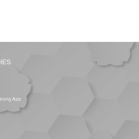
HES
ärung App