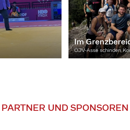
Im Grenzberei
ÖJV-Asse schinden Kon
PARTNER UND SPONSOREN