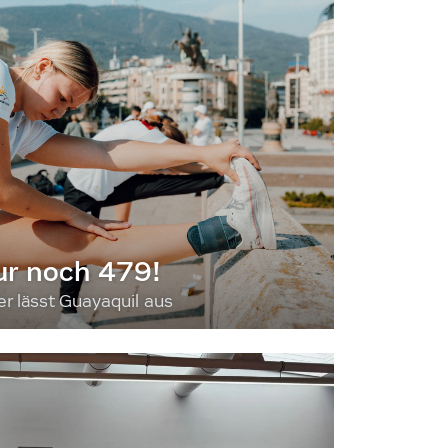
ur noch 479!
 lässt Guayaquil aus