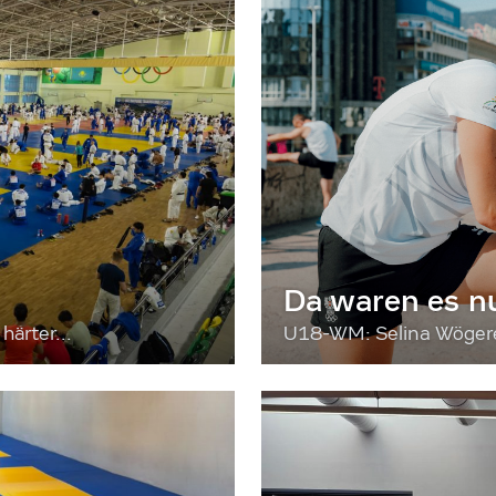
Da waren es n
härter...
U18-WM: Selina Wögerer