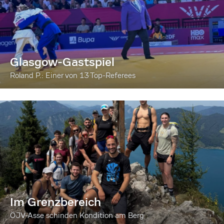
Glasgow-Gastspiel
Roland P.: Einer von 13 Top-Referees
Im Grenzbereich
ÖJV-Asse schinden Kondition am Berg