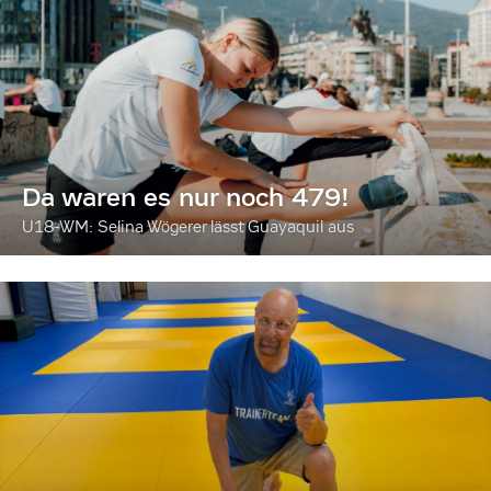
Da waren es nur noch 479!
U18-WM: Selina Wögerer lässt Guayaquil aus