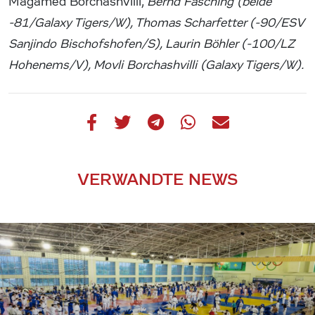
Magamed Borchashvilli,
Bernd Fasching (beide
-81/Galaxy Tigers/W), Thomas Scharfetter (-90/ESV
Sanjindo Bischofshofen/S), Laurin Böhler (-100/LZ
Hohenems/V), Movli Borchashvilli (Galaxy Tigers/W).
VERWANDTE NEWS