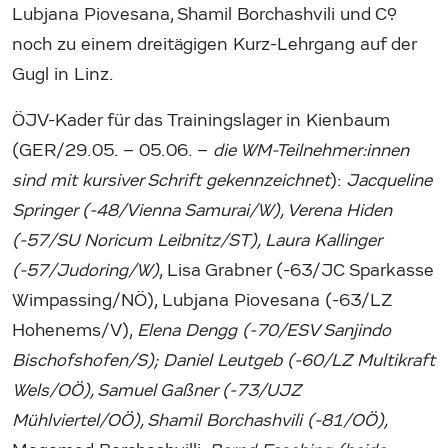
Lubjana Piovesana, Shamil Borchashvili und Co.
noch zu einem dreitägigen Kurz-Lehrgang auf der
Gugl in Linz.
ÖJV-Kader für das Trainingslager in Kienbaum
(GER/29.05. – 05.06. –
die WM-Teilnehmer:innen
sind mit kursiver Schrift gekennzeichnet
):
Jacqueline
Springer (-48/Vienna Samurai/W), Verena Hiden
(-57/SU Noricum Leibnitz/ST), Laura Kallinger
(-57/Judoring/W)
, Lisa Grabner (-63/JC Sparkasse
Wimpassing/NÖ), Lubjana Piovesana (-63/LZ
Hohenems/V),
Elena Dengg (-70/ESV Sanjindo
Bischofshofen/S); Daniel Leutgeb (-60/LZ Multikraft
Wels/OÖ), Samuel Gaßner (-73/UJZ
Mühlviertel/OÖ), Shamil Borchashvili (-81/OÖ),