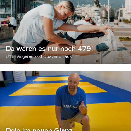
Da waren es nur noch 479!
U18: Wögerer lässt Guayaquil aus
Dojo im neuen Glanz