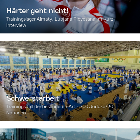
Härter geht nicht!
Trainingslager Almaty: Lubjana Piovesana im Kurz-
Interview
Schwerstarbeit
Trainingsdrill der besonderen Art - 700 Judoka/30
Nationen