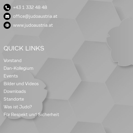
+43 1 332 48 48
office@judoaustria.at
www.judoaustria.at
QUICK LINKS
Vorstand
Dan-Kollegium
Events
Bilder und Videos
Downloads
Standorte
Was ist Judo?
Für Respekt und Sicherheit