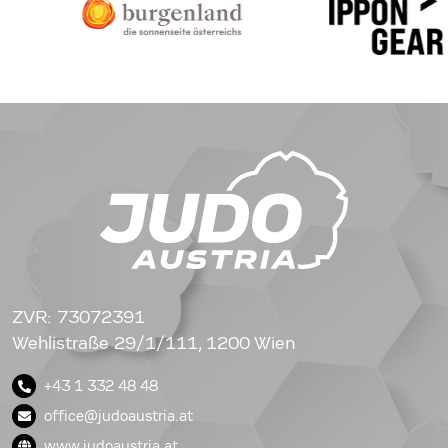
ZVR: 73072391
Wehlistraße 29/1/111, 1200 Wien
+43 1 332 48 48
office@judoaustria.at
www.judoaustria.at