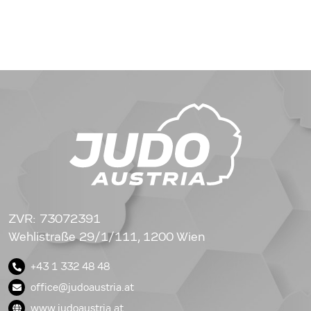
ZVR: 73072391
Wehlistraße 29/1/111, 1200 Wien
+43 1 332 48 48
office@judoaustria.at
www.judoaustria.at