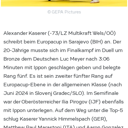
© GEPA Pictures
Alexander Kaserer (-73/LZ Multikraft Wels/OÖ)
schreibt beim Europacup in Sarajevo (BIH) an. Der
20-Jährige musste sich im Finalkampf im Duell um
Bronze dem Deutschen Luc Meyer nach 3:06
Minuten mit Ippon geschlagen geben und belegte
Rang fünf. Es ist sein zweiter fünfter Rang auf
Europacup-Ebene in der allgemeinen Klasse (nach
Juni 2024 in Slovenj Gradec/SLO). Im Semifinale
war der Oberösterreicher Ilia Pirogov (IJF) ebenfalls
mit Ippon unterlegen. Auf dem Weg unter die Top-5
schlug Kaserer Yannick Himmelspach (GER),
Matthew Paul Marastoni (ITA) und Aaron Gonzalez