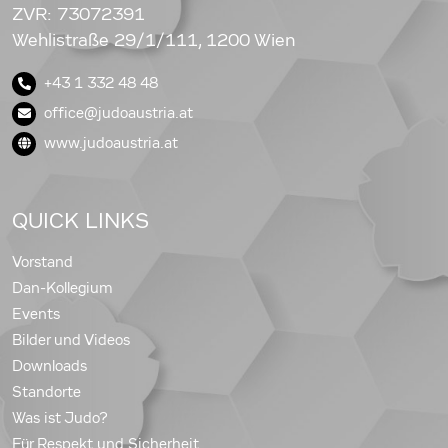
ZVR: 73072391
Wehlistraße 29/1/111, 1200 Wien
+43 1 332 48 48
office@judoaustria.at
www.judoaustria.at
QUICK LINKS
Vorstand
Dan-Kollegium
Events
Bilder und Videos
Downloads
Standorte
Was ist Judo?
Für Respekt und Sicherheit