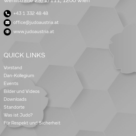
Wehlistraße 29/1/111, 1200 Wien
+43 1 332 48 48
office@judoaustria.at
www.judoaustria.at
QUICK LINKS
Vorstand
Dan-Kollegium
Events
Bilder und Videos
Downloads
Standorte
Was ist Judo?
Für Respekt und Sicherheit