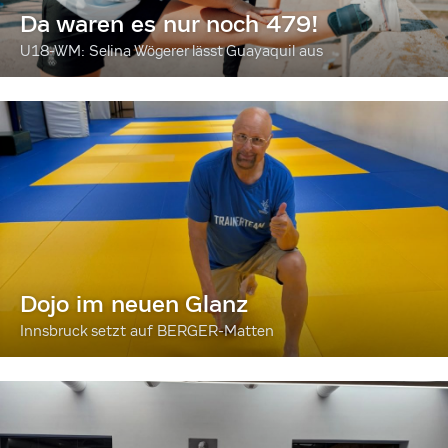
Da waren es nur noch 479!
U18-WM: Selina Wögerer lässt Guayaquil aus
Dojo im neuen Glanz
Innsbruck setzt auf BERGER-Matten