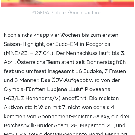
© GEPA Pictures/Armin Rauthner
Noch sind’s knapp vier Wochen bis zum ersten
Saison-Highlight, der Judo-EM in Podgorica
(MNE/23. – 27.04.). Der Nennschluss läuft bis 3.
April. Österreichs Team steht seit Donnerstagfrüh
fest und umfasst insgesamt 16 Judoka, 7 Frauen
und 9 Männer. Das ÖJV-Aufgebot wird von der
Olympia-Fünften Lubjana „Lulu“ Piovesana
(-63/LZ Hohenems/V) angeführt. Die meisten
Aktiven stellt Wien mit 7, nicht weniger als 4
kommen von Abonnement-Meister Galaxy, die drei
Borchashvilli-Brüder Adam, 28, Magamed, 21, und
Movli, 23, sowie der WM-Siebente Bernd Fasching,