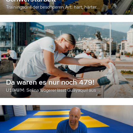
Trainingsdrill der besonderen Art: hart, härter...
Da waren es nur noch 479!
U18-WM: Selina Wögerer lässt Guayaquil aus