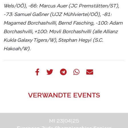
Wels/OÖ), -66: Marcus Auer (JC Premstätten/ST),
-73: Samuel Gaßner (UJZ Mühlviertel/OÖ), -81:
Magamed Borchashvilli, Bernd Fasching, -100: Adam
Borchashvilli, +100: Movli Borchashvilli (alle Allianz
Kukla Galaxy Tigers/W), Stephan Hegyi (S.C.
Hakoah/W).
VERWANDTE EVENTS
MI 23|04|25