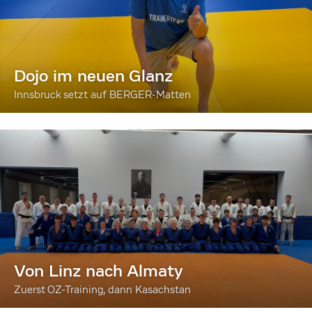
Dojo im neuen Glanz
Innsbruck setzt auf BERGER-Matten
Von Linz nach Almaty
Zuerst OZ-Training, dann Kasachstan