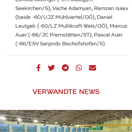
Seekirchen/S); Vache Adamyan, Ramzan Isaev
(beide -60/UJZ Mühlviertel/OÖ), Daniel
Leutgeb (-60/LZ Multikraft Wels/OÖ), Marcus
Auer (-66/JC Premstätten/ST), Pascal Auer
(-66/ESV Sanjindo Bischofshofen/S).
VERWANDTE NEWS