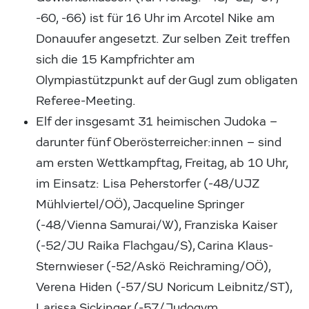
-60, -66) ist für 16 Uhr im Arcotel Nike am
Donauufer angesetzt. Zur selben Zeit treffen
sich die 15 Kampfrichter am
Olympiastützpunkt auf der Gugl zum obligaten
Referee-Meeting.
Elf der insgesamt 31 heimischen Judoka –
darunter fünf Oberösterreicher:innen – sind
am ersten Wettkampftag, Freitag, ab 10 Uhr,
im Einsatz: Lisa Peherstorfer (-48/UJZ
Mühlviertel/OÖ), Jacqueline Springer
(-48/Vienna Samurai/W), Franziska Kaiser
(-52/JU Raika Flachgau/S), Carina Klaus-
Sternwieser (-52/Askö Reichraming/OÖ),
Verena Hiden (-57/SU Noricum Leibnitz/ST),
Larissa Sickinger (-57/Judogym