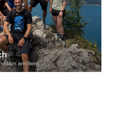
ch
dition am Berg