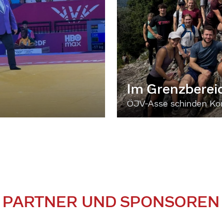
Im Grenzberei
ÖJV-Asse schinden Kon
PARTNER UND SPONSOREN