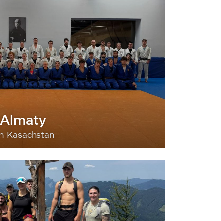
 Almaty
nn Kasachstan