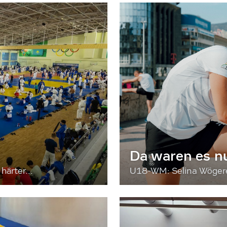
Da waren es n
härter...
U18-WM: Selina Wögerer