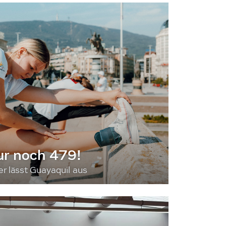
ur noch 479!
 lässt Guayaquil aus