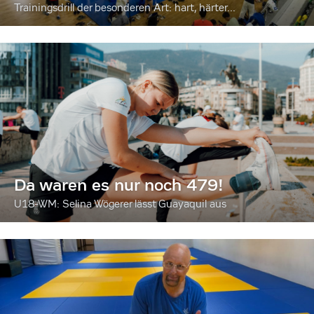
Trainingsdrill der besonderen Art: hart, härter...
Da waren es nur noch 479!
U18-WM: Selina Wögerer lässt Guayaquil aus