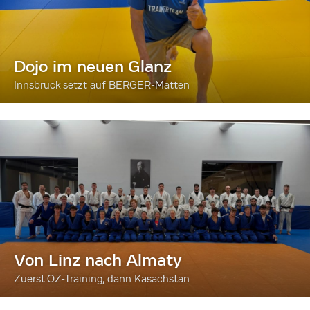
Dojo im neuen Glanz
Innsbruck setzt auf BERGER-Matten
Von Linz nach Almaty
Zuerst OZ-Training, dann Kasachstan