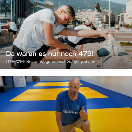
Da waren es nur noch 479!
U18-WM: Selina Wögerer lässt Guayaquil aus