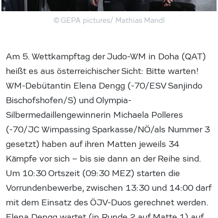
© GEPA pictures/ Mathias Mandl
Am 5. Wettkampftag der Judo-WM in Doha (QAT)
heißt es aus österreichischer Sicht: Bitte warten!
WM-Debütantin Elena Dengg (-70/ESV Sanjindo
Bischofshofen/S) und Olympia-
Silbermedaillengewinnerin Michaela Polleres
(-70/JC Wimpassing Sparkasse/NÖ/als Nummer 3
gesetzt) haben auf ihren Matten jeweils 34
Kämpfe vor sich – bis sie dann an der Reihe sind.
Um 10:30 Ortszeit (09:30 MEZ) starten die
Vorrundenbewerbe, zwischen 13:30 und 14:00 darf
mit dem Einsatz des ÖJV-Duos gerechnet werden.
Elena Dengg wartet (in Runde 2 auf Matte 1) auf