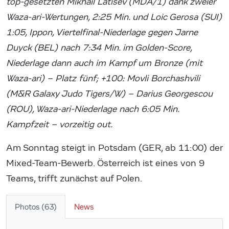
top-gesetzten Mikhail Latisev (MDA/1) dank zweier
Waza-ari-Wertungen, 2:25 Min. und Loic Gerosa (SUI)
1:05, Ippon, Viertelfinal-Niederlage gegen Jarne
Duyck (BEL) nach 7:34 Min. im Golden-Score,
Niederlage dann auch im Kampf um Bronze (mit
Waza-ari) – Platz fünf; +100: Movli Borchashvili
(M&R Galaxy Judo Tigers/W) – Darius Georgescou
(ROU), Waza-ari-Niederlage nach 6:05 Min.
Kampfzeit – vorzeitig out.
Am Sonntag steigt in Potsdam (GER, ab 11:00) der
Mixed-Team-Bewerb. Österreich ist eines von 9
Teams, trifft zunächst auf Polen.
Photos (63)
News