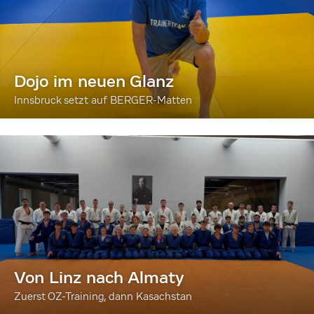
Dojo im neuen Glanz
Innsbruck setzt auf BERGER-Matten
Von Linz nach Almaty
Zuerst OZ-Training, dann Kasachstan