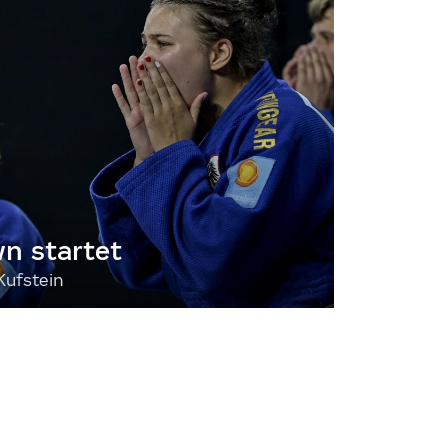
 startet
Kufstein