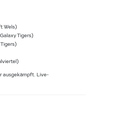
ft Wels)
 Galaxy Tigers)
Tigers)
viertel)
hr ausgekämpft. Live-