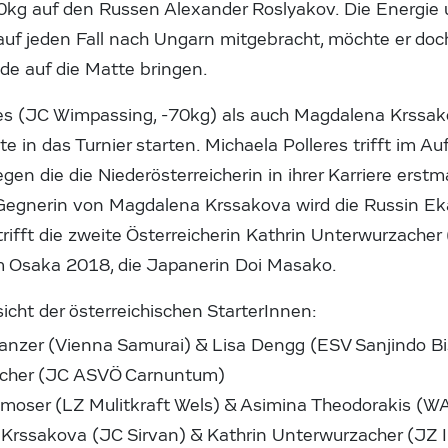
0kg auf den Russen Alexander Roslyakov. Die Energie 
auf jeden Fall nach Ungarn mitgebracht, möchte er doc
e auf die Matte bringen.
es (JC Wimpassing, -70kg) als auch Magdalena Krssak
e in das Turnier starten. Michaela Polleres trifft im A
en die die Niederösterreicherin in ihrer Karriere erstm
 Gegnerin von Magdalena Krssakova wird die Russin Eka
trifft die zweite Österreicherin Kathrin Unterwurzacher
m Osaka 2018, die Japanerin Doi Masako.
cht der österreichischen StarterInnen:
Tanzer (Vienna Samurai) & Lisa Dengg (ESV Sanjindo B
oncher (JC ASVÖ Carnuntum)
zmoser (LZ Mulitkraft Wels) & Asimina Theodorakis (W
Krssakova (JC Sirvan) & Kathrin Unterwurzacher (JZ 