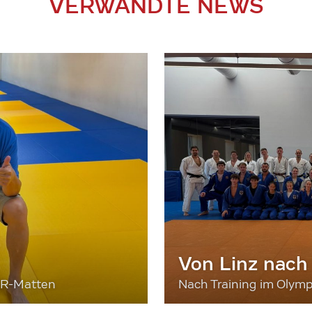
VERWANDTE NEWS
Von Linz nach
ER-Matten
Nach Training im Olymp