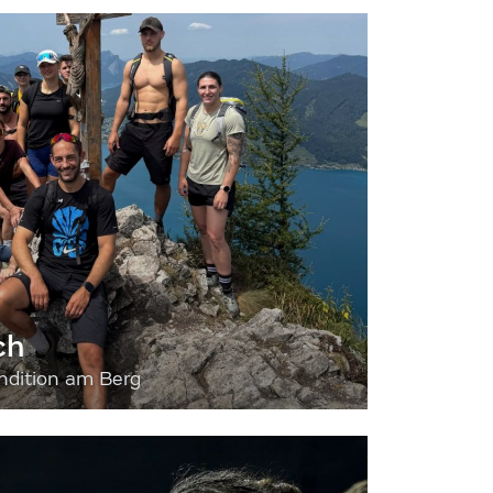
ch
dition am Berg