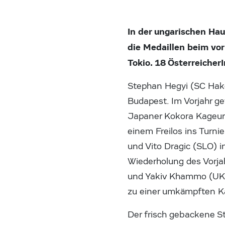
In der ungarischen Ha
die Medaillen beim vo
Tokio. 18 Österreicher
Stephan Hegyi (SC Hako
Budapest. Im Vorjahr g
Japaner Kokora Kageura
einem Freilos ins Turn
und Vito Dragic (SLO) i
Wiederholung des Vorja
und Yakiv Khammo (UKR
zu einer umkämpften Ka
Der frisch gebackene St