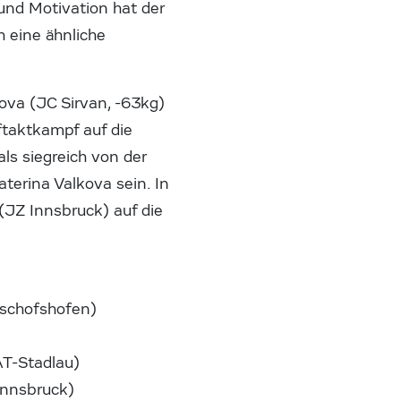
und Motivation hat der
h eine ähnliche
ova (JC Sirvan, -63kg)
uftaktkampf auf die
als siegreich von der
terina Valkova sein. In
 (JZ Innsbruck) auf die
ischofshofen)
AT-Stadlau)
Innsbruck)