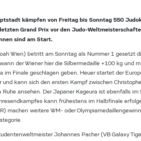
uptstadt kämpfen von Freitag bis Sonntag 550 Judo
rletzten Grand Prix vor den Judo-Weltmeisterschaft
Innen sind am Start.
ah Wien) betritt am Sonntag als Nummer 1 gesetzt di
ewann der Wiener hier die Silbermedaille +100 kg und 
 im Finale geschlagen geben. Heuer startet der Euro
ier und kann sich den ersten Kampf zwischen Christoph
n Ruhe ansehen. Der Japaner Kageura ist ebenfalls im S
hresendkampfes kann frühestens im Halbfinale erfolge
) machen weitere WM- oder Olympiamedaillengewinn
tegorie.
udentenweltmeister Johannes Pacher (VB Galaxy Tigers)