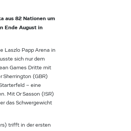
ka aus 82 Nationen um
en
Ende August
in
e Laszlo Papp Arena in
musste sich nur dem
pean Games Dritte mit
er Sherrington (GBR)
tarterfeld – eine
n. Mit Or Sasson (ISR)
er das Schwergewicht
 trifft in der ersten