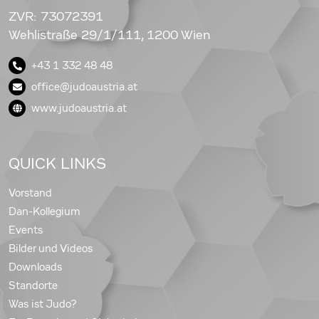
ZVR: 73072391
Wehlistraße 29/1/111, 1200 Wien
+43 1 332 48 48
office@judoaustria.at
www.judoaustria.at
QUICK LINKS
Vorstand
Dan-Kollegium
Events
Bilder und Videos
Downloads
Standorte
Was ist Judo?