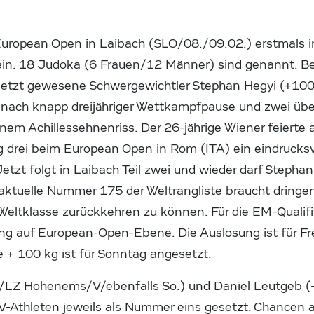
European Open in Laibach (SLO/08./09.02.) erstmals in
n. 18 Judoka (6 Frauen/12 Männer) sind genannt. B
erletzt gewesene Schwergewichtler Stephan Hegyi (+1
 nach knapp dreijähriger Wettkampfpause und zwei ü
nem Achillessehnenriss. Der 26-jährige Wiener feiert
g drei beim European Open in Rom (ITA) ein eindrucks
Jetzt folgt in Laibach Teil zwei und wieder darf Steph
 aktuelle Nummer 175 der Weltrangliste braucht dringe
 Weltklasse zurückkehren zu können. Für die EM-Qualifi
ng auf European-Open-Ebene. Die Auslosung ist für Fre
e + 100 kg ist für Sonntag angesetzt.
0/LZ Hohenems/V/ebenfalls So.) und Daniel Leutgeb (
V-Athleten jeweils als Nummer eins gesetzt. Chancen a