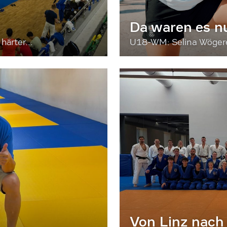
Da waren es n
härter...
U18-WM: Selina Wögerer
Von Linz nach