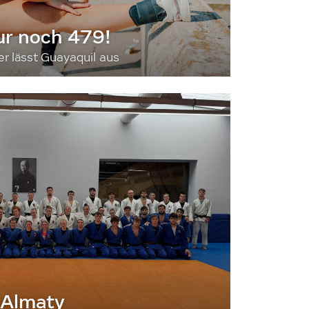
ur noch 479!
 lässt Guayaquil aus
 Almaty