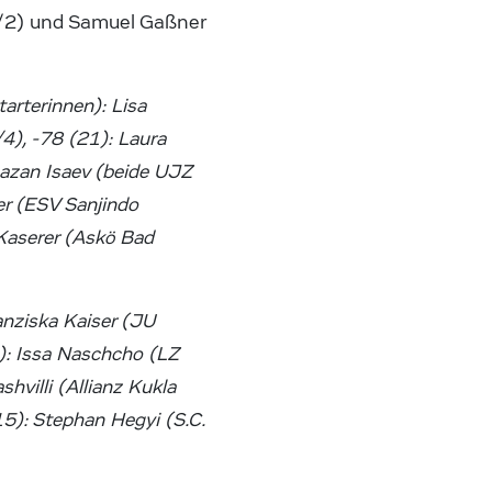
0/2) und Samuel Gaßner
arterinnen): Lisa
4), -78 (21): Laura
zan Isaev (beide UJZ
er (ESV Sanjindo
Kaserer (Askö Bad
anziska Kaiser (JU
): Issa Naschcho (LZ
villi (Allianz Kukla
5): Stephan Hegyi (S.C.