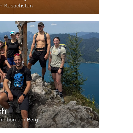
nn Kasachstan
ch
dition am Berg