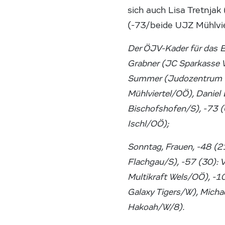
sich auch Lisa Tretnja
(-73/beide UJZ Mühlvi
Der ÖJV-Kader für das E
Grabner (JC Sparkasse W
Summer (Judozentrum K
Mühlviertel/OÖ), Daniel
Bischofshofen/S), -73 (
Ischl/OÖ);
Sonntag, Frauen, -48 (2
Flachgau/S), -57 (30): 
Multikraft Wels/OÖ), -1
Galaxy Tigers/W), Micha
Hakoah/W/8).