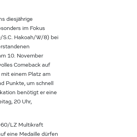
s diesjährige
esonders im Fokus
00/S.C. Hakoah/W/8) bei
berstandenen
e am 10. November
volles Comeback auf
an mit einem Platz am
nd Punkte, um schnell
kation benötigt er eine
itag, 20 Uhr,
-60/LZ Multikraft
uf eine Medaille dürfen