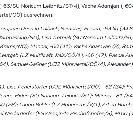
k (-63/SU Noricum Leibnitz/ST/4), Vache Adamjan (-6
ertel/OÖ) ausrechnen.
uropean Open in Laibach, Samstag, Frauen, -63 kg (34 St
impassing/NÖ), Lisa Tretnjak (SU Noricum Leibnitz/ST/
rems/NÖ); Männer, -60 (41): Vache Adamyan (2), Rama
 Leutgeb (LZ Multikraft Wels/OÖ/1), -66 (47): Pascal Au
64): Samuel Gaßner (UJZ Mühlviertel/OÖ/4), Alexander 
1): Lisa Peherstorfer (UJZ Mühlviertel/OÖ), -52 (24): Fr
Verena Hiden (SU Noricum Leibnitz/ST); Männer, -81 (54
00 (28): Laurin Böhler (LZ Hohenems/V/1), Adam Borchash
el Niederdorfer (ESV Sanjindo Bischofshofen/S); +100 (1