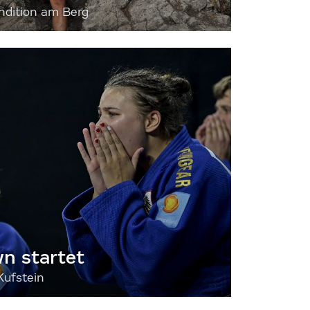
dition am Berg
 startet
Kufstein