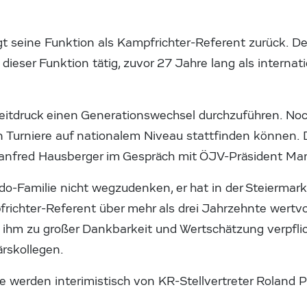
 seine Funktion als Kampfrichter-Referent zurück. Der
dieser Funktion tätig, zuvor 27 Jahre lang als internat
eitdruck einen Generationswechsel durchzuführen. Noch
n Turniere auf nationalem Niveau stattfinden können. D
Manfred Hausberger im Gespräch mit ÖJV-Präsident Mart
do-Familie nicht wegzudenken, er hat in der Steiermark 
richter-Referent über mehr als drei Jahrzehnte wertvol
nd ihm zu großer Dankbarkeit und Wertschätzung verpflic
ärskollegen.
e werden interimistisch von KR-Stellvertreter Roland