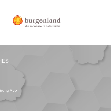
HES
ärung App