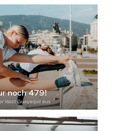
ur noch 479!
 lässt Guayaquil aus