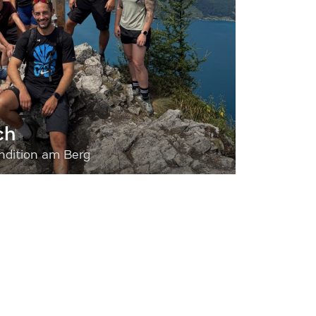
ch
dition am Berg