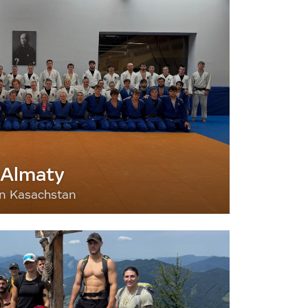
 Almaty
nn Kasachstan