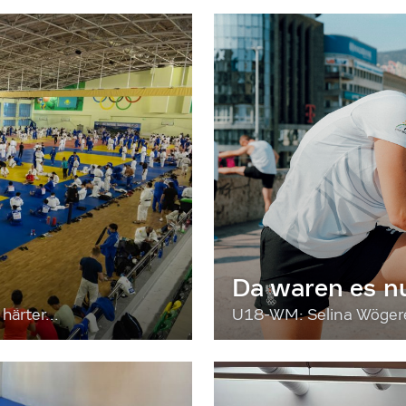
Da waren es n
härter...
U18-WM: Selina Wögerer