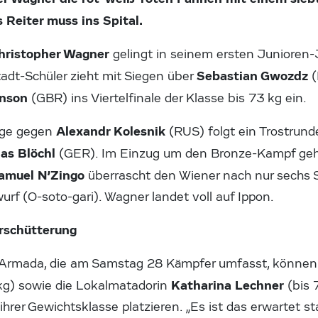
 Reiter muss ins Spital.
hristopher Wagner
gelingt in seinem ersten Junioren-
Sebastian Gwozdz
adt-Schüler zieht mit Siegen über
(
hnson
(GBR) ins Viertelfinale der Klasse bis 73 kg ein.
Alexandr Kolesnik
lage gegen
(RUS) folgt ein Trostrund
las Blöchl
(GER). Im Einzug um den Bronze-Kampf geht
amuel N’Zingo
überrascht den Wiener nach nur sechs
f (O-soto-gari). Wagner landet voll auf Ippon.
rschütterung
n Armada, die am Samstag 28 Kämpfer umfasst, können
Katharina Lechner
 kg) sowie die Lokalmatadorin
(bis 
hrer Gewichtsklasse platzieren. „Es ist das erwartet st