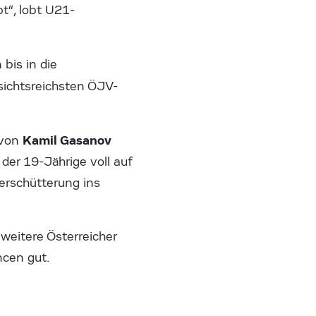
bt“, lobt U21-
bis in die
ssichtsreichsten ÖJV-
Kamil Gasanov
 von
der 19-Jährige voll auf
erschütterung ins
eitere Österreicher
ncen gut.