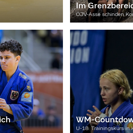
Im Grenzberei
ÖJV-Asse schinden Kon
ich
WM-Countdown
U-18: Trainingskurs in 