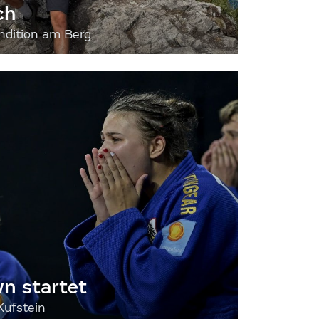
ch
dition am Berg
 startet
Kufstein