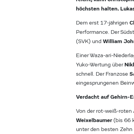
höchsten halten. Lukas
C
Dem erst 17-jährigen
Performance. Der Südst
William Jo
(SVK) und
Einer Waza-ari-Nieder
Nik
Yuko-Wertung über
S
schnell. Der Franzose
eingesprungenen Beinwur
Verdacht auf Gehirn-E
Von der rot-weiß-rote
Weixelbaumer
(bis 66
unter den besten Zehn i