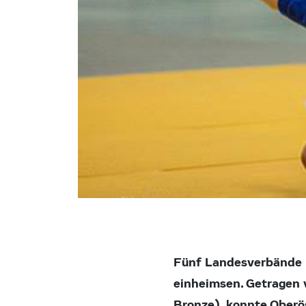
Fünf Landesverbände k
einheimsen. Getragen v
Bronze), konnte Oberö