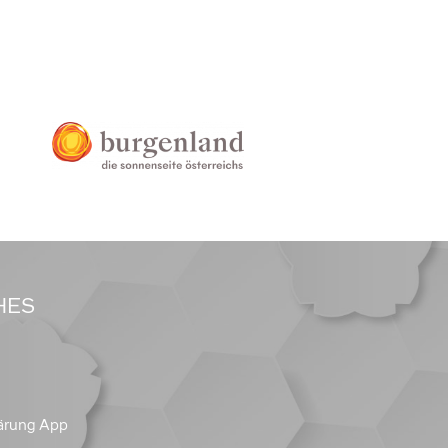
HES
ärung App