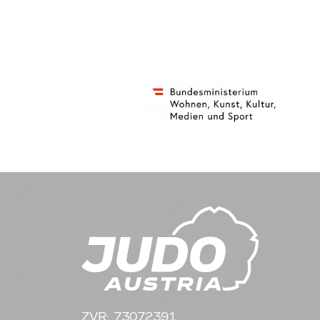
ZVR: 73072391