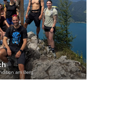
ch
dition am Berg