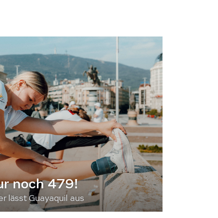
ur noch 479!
 lässt Guayaquil aus