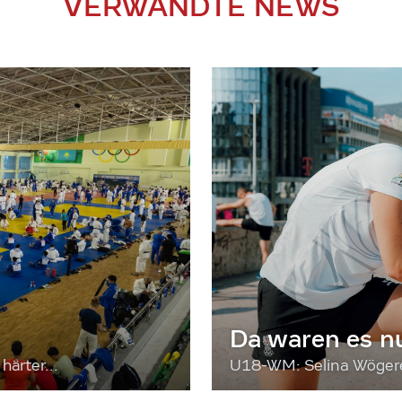
VERWANDTE NEWS
Da waren es n
härter...
U18-WM: Selina Wögerer