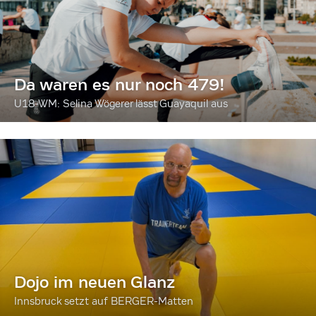
Da waren es nur noch 479!
U18-WM: Selina Wögerer lässt Guayaquil aus
Dojo im neuen Glanz
Innsbruck setzt auf BERGER-Matten