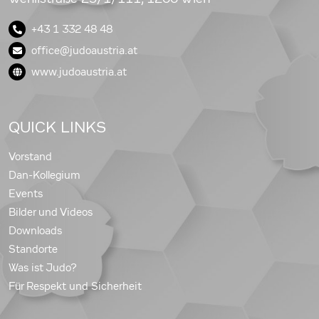
+43 1 332 48 48
office@judoaustria.at
www.judoaustria.at
QUICK LINKS
Vorstand
Dan-Kollegium
Events
Bilder und Videos
Downloads
Standorte
Was ist Judo?
Für Respekt und Sicherheit