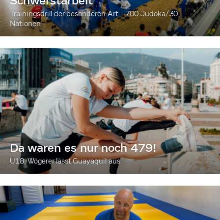
Schwerstarbeit
Trainingsdrill der besonderen Art - 700 Judoka/30
Nationen
Da waren es nur noch 479!
U18: Wögerer lässt Guayaquil aus