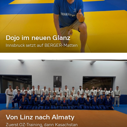
Dojo im neuen Glanz
Innsbruck setzt auf BERGER-Matten
Von Linz nach Almaty
Zuerst OZ-Training, dann Kasachstan