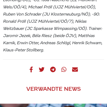
Wels/OÖ/4), Michael Pröll (UJZ Mühlviertel/OÖ),
Ruben Von Schrader (JU Klosterneuburg/NÖ); -90:
Ronald Pröll (UJZ Mühlviertel/OÖ/7), Niklas
Weitzbauer (JC Sparkasse Wimpassing/OÖ). Trainer:
Jaromir Jezek, Béla Riesz (beide ÖJV), Matthias
Karnik, Erwin Otter, Andreas Schlögl, Henrik Schwam,
Klaus-Peter Stollberg.
VERWANDTE NEWS