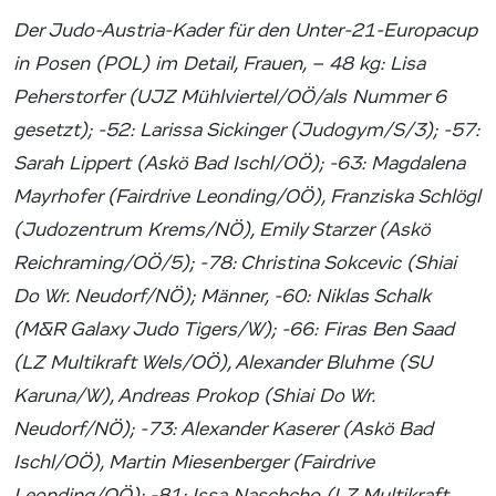
Der Judo-Austria-Kader für den Unter-21-Europacup
in Posen (POL) im Detail, Frauen, – 48 kg: Lisa
Peherstorfer (UJZ Mühlviertel/OÖ/als Nummer 6
gesetzt); -52: Larissa Sickinger (Judogym/S/3); -57:
Sarah Lippert (Askö Bad Ischl/OÖ); -63: Magdalena
Mayrhofer (Fairdrive Leonding/OÖ), Franziska Schlögl
(Judozentrum Krems/NÖ), Emily Starzer (Askö
Reichraming/OÖ/5); -78: Christina Sokcevic (Shiai
Do Wr. Neudorf/NÖ); Männer, -60: Niklas Schalk
(M&R Galaxy Judo Tigers/W); -66: Firas Ben Saad
(LZ Multikraft Wels/OÖ), Alexander Bluhme (SU
Karuna/W), Andreas Prokop (Shiai Do Wr.
Neudorf/NÖ); -73: Alexander Kaserer (Askö Bad
Ischl/OÖ), Martin Miesenberger (Fairdrive
Leonding/OÖ); -81: Issa Naschcho (LZ Multikraft