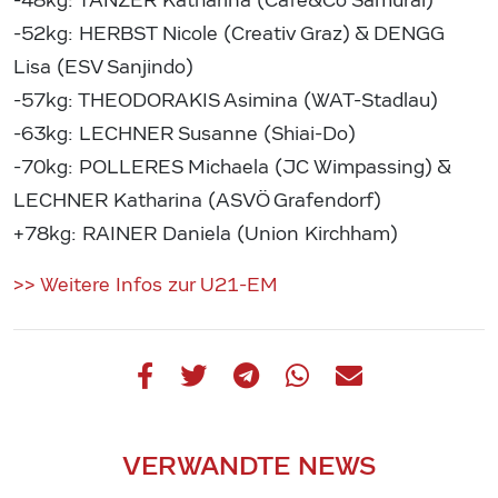
-48kg: TANZER Katharina (Cafe&Co Samurai)
-52kg: HERBST Nicole (Creativ Graz) & DENGG
Lisa (ESV Sanjindo)
-57kg: THEODORAKIS Asimina (WAT-Stadlau)
-63kg: LECHNER Susanne (Shiai-Do)
-70kg: POLLERES Michaela (JC Wimpassing) &
LECHNER Katharina (ASVÖ Grafendorf)
+78kg: RAINER Daniela (Union Kirchham)
>> Weitere Infos zur U21-EM
VERWANDTE NEWS