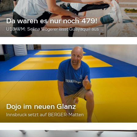
Da waren es nur noch 479!
U18-WM: Selina Wögerer lässt Guayaquil aus
Dojo im neuen Glanz
Innsbruck setzt auf BERGER-Matten