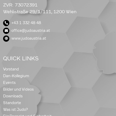
ZVR: 73072391
Wehlistraße 29/1/111, 1200 Wien
+43 1 332 48 48
office@judoaustria.at
www.judoaustria.at
QUICK LINKS
Vorstand
Dan-Kollegium
Events
Bilder und Videos
Downloads
Standorte
Was ist Judo?