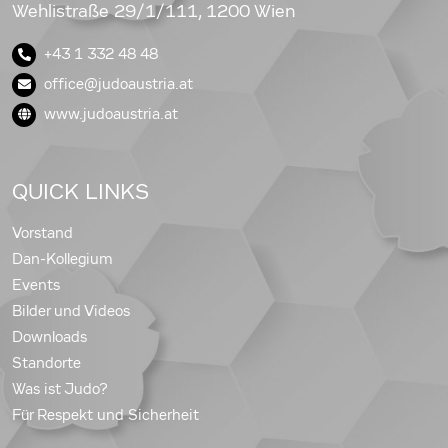
Wehlistraße 29/1/111, 1200 Wien
+43 1 332 48 48
office@judoaustria.at
www.judoaustria.at
QUICK LINKS
Vorstand
Dan-Kollegium
Events
Bilder und Videos
Downloads
Standorte
Was ist Judo?
Für Respekt und Sicherheit