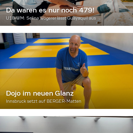
Da waren es nur noch 479!
U18-WM: Selina Wögerer lässt Guayaquil aus
Dojo im neuen Glanz
Innsbruck setzt auf BERGER-Matten