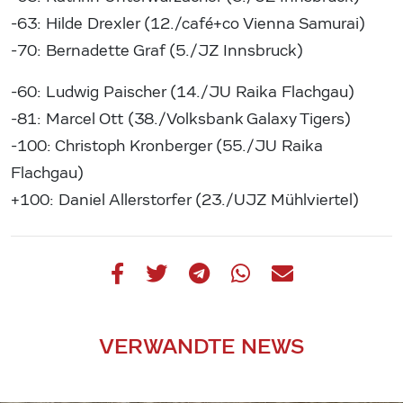
-63: Hilde Drexler (12./café+co Vienna Samurai)
-70: Bernadette Graf (5./JZ Innsbruck)
-60: Ludwig Paischer (14./JU Raika Flachgau)
-81: Marcel Ott (38./Volksbank Galaxy Tigers)
-100: Christoph Kronberger (55./JU Raika
Flachgau)
+100: Daniel Allerstorfer (23./UJZ Mühlviertel)
VERWANDTE NEWS