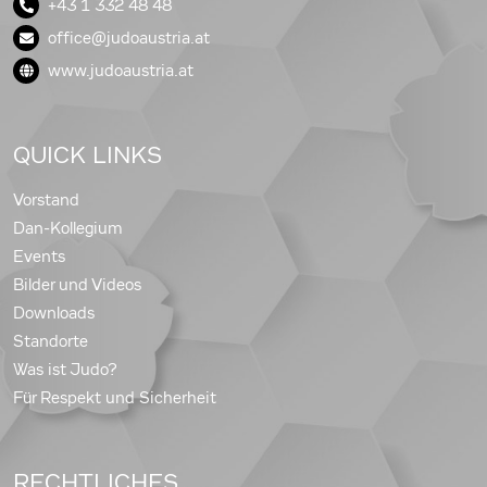
+43 1 332 48 48
office@judoaustria.at
www.judoaustria.at
QUICK LINKS
Vorstand
Dan-Kollegium
Events
Bilder und Videos
Downloads
Standorte
Was ist Judo?
Für Respekt und Sicherheit
RECHTLICHES