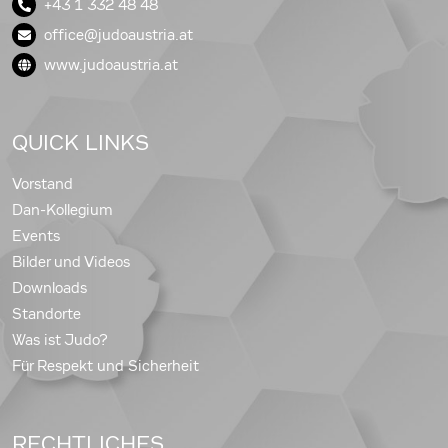
+43 1 332 48 48
office@judoaustria.at
www.judoaustria.at
QUICK LINKS
Vorstand
Dan-Kollegium
Events
Bilder und Videos
Downloads
Standorte
Was ist Judo?
Für Respekt und Sicherheit
RECHTLICHES