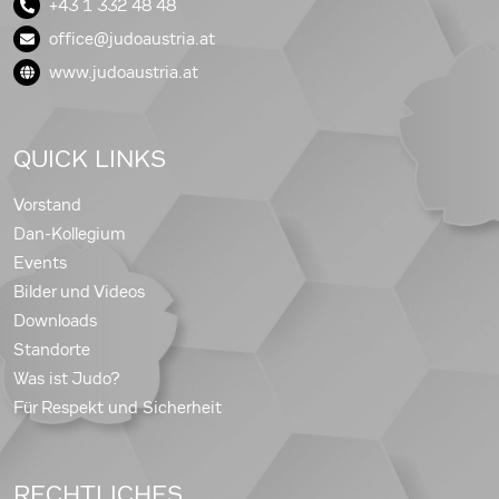
+43 1 332 48 48
office@judoaustria.at
www.judoaustria.at
QUICK LINKS
Vorstand
Dan-Kollegium
Events
Bilder und Videos
Downloads
Standorte
Was ist Judo?
Für Respekt und Sicherheit
RECHTLICHES