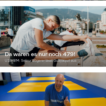
Da waren es nur noch 479!
U18-WM: Selina Wögerer lässt Guayaquil aus