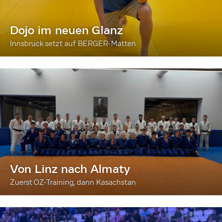
Dojo im neuen Glanz
Innsbruck setzt auf BERGER-Matten
Von Linz nach Almaty
Zuerst OZ-Training, dann Kasachstan