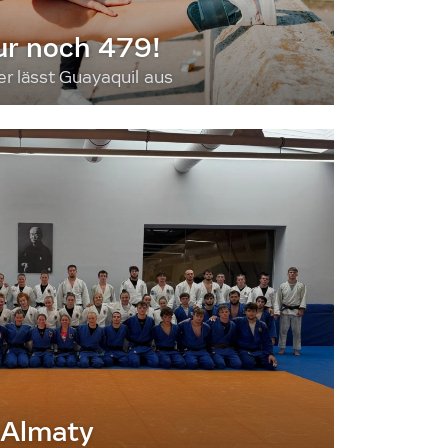
ur noch 479!
 lässt Guayaquil aus
 Almaty