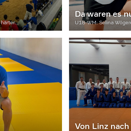
Da waren es n
härter...
U18-WM: Selina Wögerer
Von Linz nach