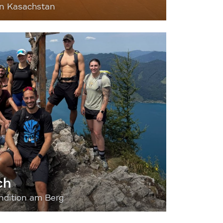
nn Kasachstan
ch
dition am Berg