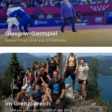
Glasgow-Gastspiel
Roland Poiger einer von 13 Referees
Im Grenzbereich
ÖJV-Asse schinden Kondition am Berg