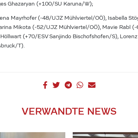
ges Ghazaryan (+100/SU Karuna/W);
ena Mayrhofer (-48/UJZ Mühlviertel/OÖ), Isabella S
arina Mikota (-52/UJZ Mühlviertel/OÖ), Mavie Rabl 
 Höllwart (+70/ESV Sanjindo Bischofshofen/S), Loren
bruck/T).
VERWANDTE NEWS