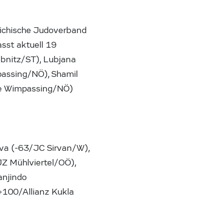
eichische Judoverband
sst aktuell 19
ibnitz/ST), Lubjana
assing/NÖ), Shamil
se Wimpassing/NÖ)
va (-63/JC Sirvan/W),
Z Mühlviertel/OÖ),
anjindo
+100/Allianz Kukla