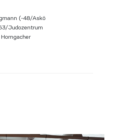
tögmann (-48/Askö
(-63/Judozentrum
z Horngacher