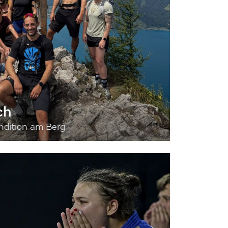
ch
dition am Berg