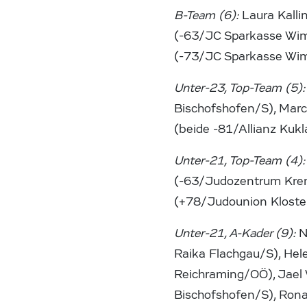
B-Team (6):
Laura Kall
(-63/JC Sparkasse Wim
(-73/JC Sparkasse Wim
Unter-23, Top-Team (5):
Bischofshofen/S), Marc
(beide -81/Allianz Kuk
Unter-21, Top-Team (4)
(-63/Judozentrum Krem
(+78/Judounion Kloste
Unter-21, A-Kader (9):
N
Raika Flachgau/S), Hel
Reichraming/OÖ), Jael
Bischofshofen/S), Rona