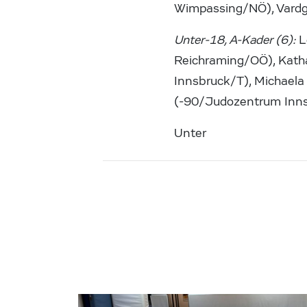
Wimpassing/NÖ), Vard
Unter-18, A-Kader (6):
L
Reichraming/OÖ), Kath
Innsbruck/T), Michaela
(-90/Judozentrum Inns
Unter