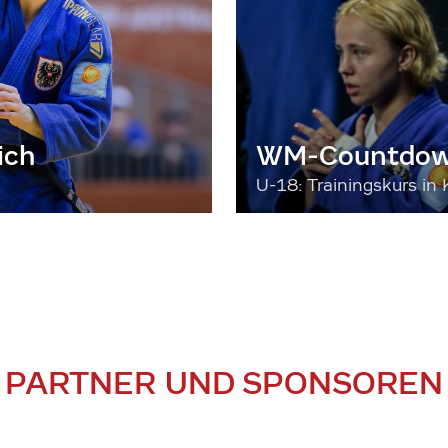
ich
WM-Countdown
U-18: Trainingskurs in 
PARTNER UND SPONSOREN