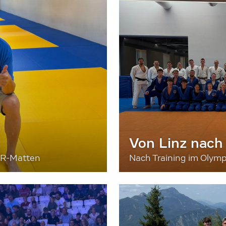
Von Linz nach
ER-Matten
Nach Training im Olymp