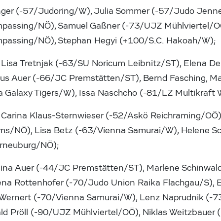
inger (-57/Judoring/W), Julia Sommer (-57/Judo Jenne
passing/NÖ), Samuel Gaßner (-73/UJZ Mühlviertel/OÖ
passing/NÖ), Stephan Hegyi (+100/S.C. Hakoah/W);
Lisa Tretnjak (-63/SU Noricum Leibnitz/ST), Elena D
us Auer (-66/JC Premstätten/ST), Bernd Fasching, Ma
la Galaxy Tigers/W), Issa Naschcho (-81/LZ Multikraft
:
Carina Klaus-Sternwieser (-52/Askö Reichraming/OÖ),
s/NÖ), Lisa Betz (-63/Vienna Samurai/W), Helene Sc
rneuburg/NÖ);
ina Auer (-44/JC Premstätten/ST), Marlene Schinwal
ena Rottenhofer (-70/Judo Union Raika Flachgau/S), E
 Wernert (-70/Vienna Samurai/W), Lenz Naprudnik (-7
ld Pröll (-90/UJZ Mühlviertel/OÖ), Niklas Weitzbauer