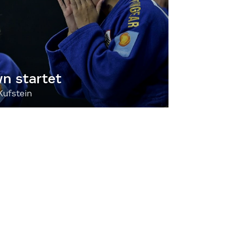
 startet
Kufstein