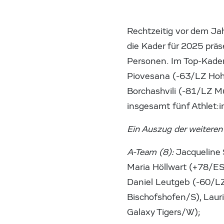
Rechtzeitig vor dem Ja
die Kader für 2025 prä
Personen. Im Top-Kader
Piovesana (-63/LZ Hoh
Borchashvili (-81/LZ 
insgesamt fünf Athlet:
Ein Auszug der weiteren 
A-Team (8):
Jacqueline 
Maria Höllwart (+78/E
Daniel Leutgeb (-60/LZ
Bischofshofen/S), Laur
Galaxy Tigers/W);