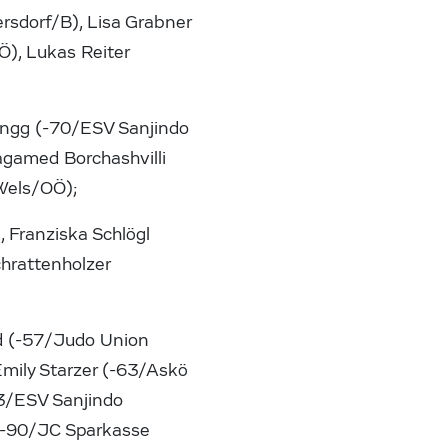
rsdorf/B), Lisa Grabner
), Lukas Reiter
engg (-70/ESV Sanjindo
gamed Borchashvilli
 Wels/OÖ);
 Franziska Schlögl
hrattenholzer
d (-57/Judo Union
mily Starzer (-63/Askö
3/ESV Sanjindo
 (-90/JC Sparkasse