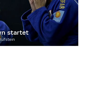
 startet
Kufstein