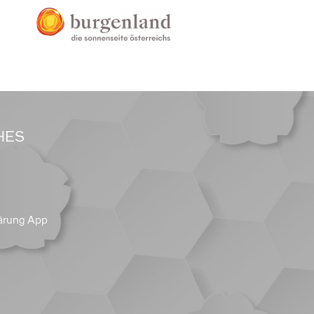
HES
ärung App