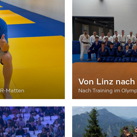
Von Linz nach
ER-Matten
Nach Training im Olymp