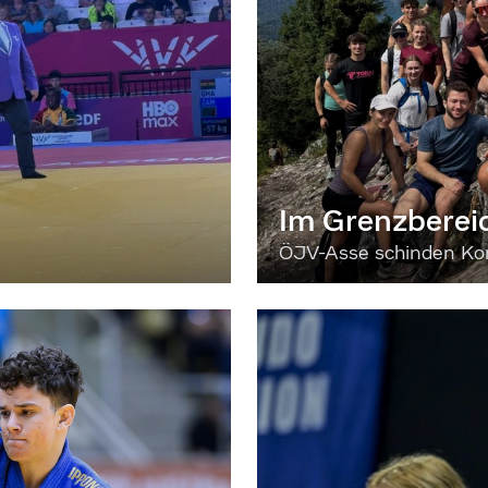
Im Grenzberei
ÖJV-Asse schinden Kon