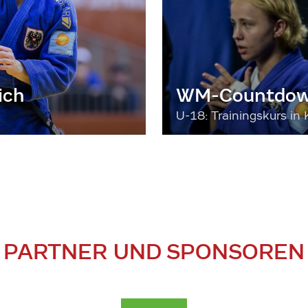
ich
WM-Countdown
U-18: Trainingskurs in 
PARTNER UND SPONSOREN