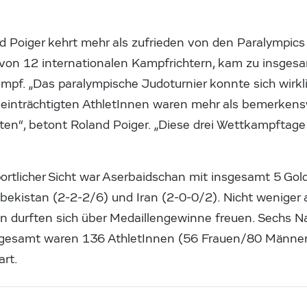
d Poiger kehrt mehr als zufrieden von den Paralympics 
 von 12 internationalen Kampfrichtern, kam zu insgesa
mpf. „Das paralympische Judoturnier konnte sich wirkl
 beinträchtigten AthletInnen waren mehr als bemerken
en“, betont Roland Poiger. „Diese drei Wettkampftag
ortlicher Sicht war Aserbaidschan mit insgesamt 5 Gol
bekistan (2-2-2/6) und Iran (2-0-0/2). Nicht weniger 
n durften sich über Medaillengewinne freuen. Sechs 
nsgesamt waren 136 AthletInnen (56 Frauen/80 Männer
rt.