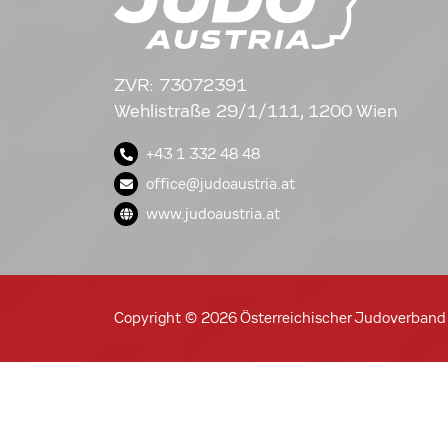
ZVR: 73072391
Wehlistraße 29/1/111, 1200 Wien
+43 1 332 48 48
office@judoaustria.at
www.judoaustria.at
Copyright © 2026 Österreichischer Judoverband