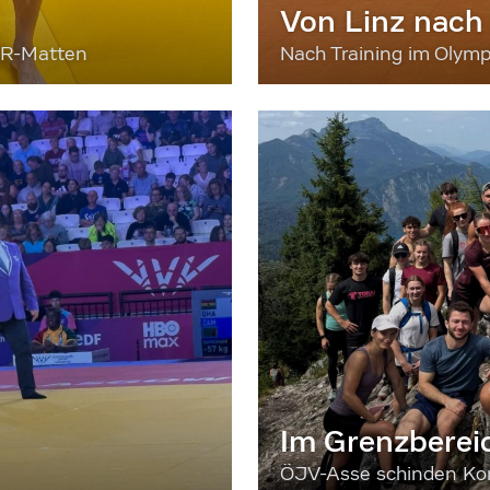
Von Linz nach
ER-Matten
Nach Training im Olymp
Im Grenzberei
ÖJV-Asse schinden Kon