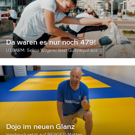
Da waren es nur noch 479!
U18-WM: Selina Wögerer lässt Guayaquil aus
Dojo im neuen Glanz
Innsbruck setzt auf BERGER-Matten