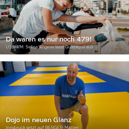
Da waren es nur noch 479!
U18-WM: Selina Wögerer lässt Guayaquil aus
Dojo im neuen Glanz
Innsbruck setzt auf BERGER-Matten