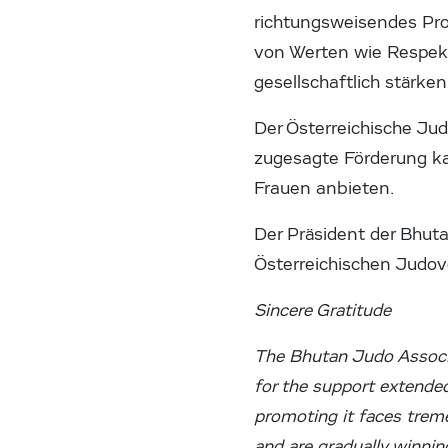
richtungsweisendes Pro
von Werten wie Respekt
gesellschaftlich stärken
Der Österreichische Jud
zugesagte Förderung ka
Frauen anbieten.
Der Präsident der Bhuta
Österreichischen Judo
Sincere Gratitude
The Bhutan Judo Associa
for the support extende
promoting it faces tre
and are gradually winnin