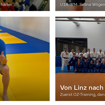
härter...
U18-WM: Selina Wögerer
Von Linz nach
Zuerst OZ-Training, da