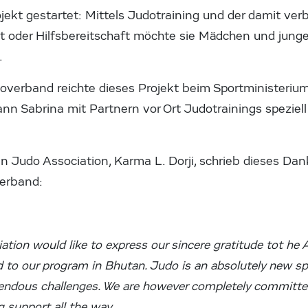
jekt gestartet: Mittels Judotraining und der damit ve
 oder Hilfsbereitschaft möchte sie Mädchen und jung
.
overband reichte dieses Projekt beim Sportministerium
nn Sabrina mit Partnern vor Ort Judotrainings speziel
n Judo Association, Karma L. Dorji, schrieb dieses Da
verband:
tion would like to express our sincere gratitude tot he 
d to our program in Bhutan. Judo is an absolutely new s
mendous challenges. We are however completely committ
g support all the way.