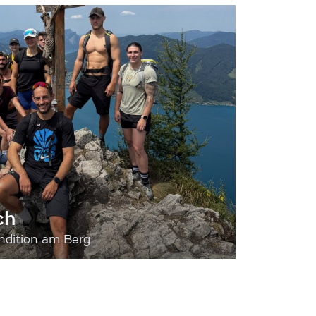
ch
dition am Berg