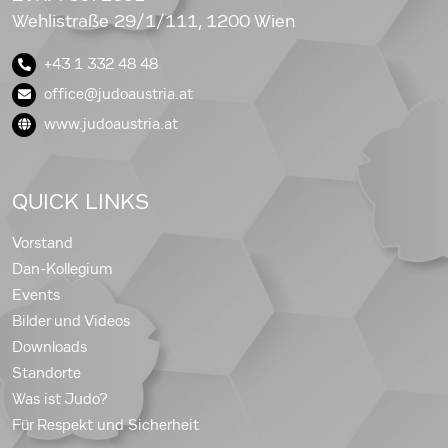
Wehlistraße 29/1/111, 1200 Wien
+43 1 332 48 48
office@judoaustria.at
www.judoaustria.at
QUICK LINKS
Vorstand
Dan-Kollegium
Events
Bilder und Videos
Downloads
Standorte
Was ist Judo?
Für Respekt und Sicherheit