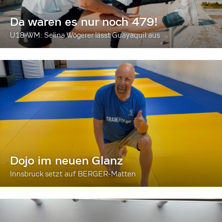
Da waren es nur noch 479!
U18-WM: Selina Wögerer lässt Guayaquil aus
Dojo im neuen Glanz
Innsbruck setzt auf BERGER-Matten