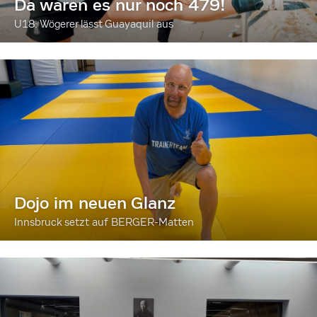
Da waren es nur noch 479!
U18: Wögerer lässt Guayaquil aus
Dojo im neuen Glanz
Innsbruck setzt auf BERGER-Matten