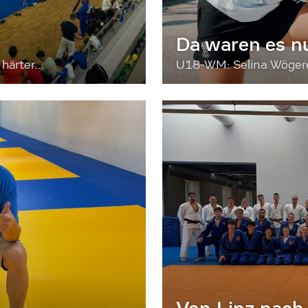
Da waren es n
härter...
U18-WM: Selina Wögerer