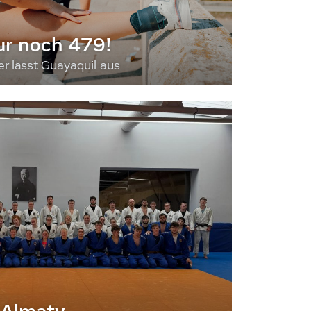
ur noch 479!
 lässt Guayaquil aus