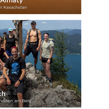
 Almaty
nn Kasachstan
ch
dition am Berg