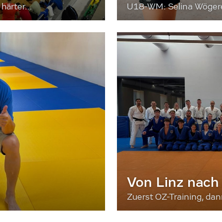
härter...
U18-WM: Selina Wögerer
Von Linz nach
Zuerst OZ-Training, da