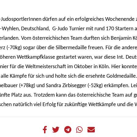
-JudosportlerInnen dürfen auf ein erfolgreiches Wochenende 
-Wyhlen, Deutschland, G-Judo Turnier mit rund 170 Startern a
rlanden. Vom österreichischen Team durften sich Benjamin Kö
Perz (-70kg) sogar über die Silbermedaille freuen. Für die and
höheren Wettkampfklasse gestartet waren, war diese Int. Deut
nier für die Weltmeisterschaft im Oktober in Köln. Hier konnte 
alle Kämpfe für sich und holte sich die ersehnte Goldmedaille.
helbauer (+78kg) und Sandra Zirbisegger (-52kg) erkämpfen. Lei
ünfte Platz aus. Trotzdem kann das österreichische Team auf g
schen natürlich viel Erfolg für zukünftige Wettkämpfe und di