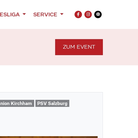
ESLIGA
SERVICE
FACEBOOK
INSTAGRAM
Übersetzung
ZUM EVENT
nion Kirchham
PSV Salzburg