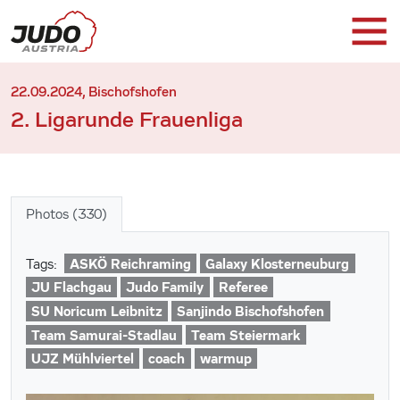
22.09.2024, Bischofshofen
2. Ligarunde Frauenliga
Photos (330)
ASKÖ Reichraming
Galaxy Klosterneuburg
Tags:
JU Flachgau
Judo Family
Referee
SU Noricum Leibnitz
Sanjindo Bischofshofen
Team Samurai-Stadlau
Team Steiermark
UJZ Mühlviertel
coach
warmup